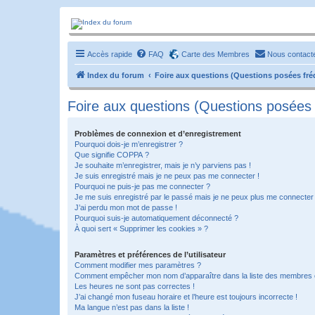
Forum-passionnement
Le forum des passionnés de trains miniature, de petites autos etc etc
Accès rapide
FAQ
Carte des Membres
Nous contact
Index du forum
Foire aux questions (Questions posées f
Foire aux questions (Questions posée
Problèmes de connexion et d’enregistrement
Pourquoi dois-je m’enregistrer ?
Que signifie COPPA ?
Je souhaite m’enregistrer, mais je n’y parviens pas !
Je suis enregistré mais je ne peux pas me connecter !
Pourquoi ne puis-je pas me connecter ?
Je me suis enregistré par le passé mais je ne peux plus me connecter
J’ai perdu mon mot de passe !
Pourquoi suis-je automatiquement déconnecté ?
À quoi sert « Supprimer les cookies » ?
Paramètres et préférences de l’utilisateur
Comment modifier mes paramètres ?
Comment empêcher mon nom d’apparaître dans la liste des membres
Les heures ne sont pas correctes !
J’ai changé mon fuseau horaire et l’heure est toujours incorrecte !
Ma langue n’est pas dans la liste !