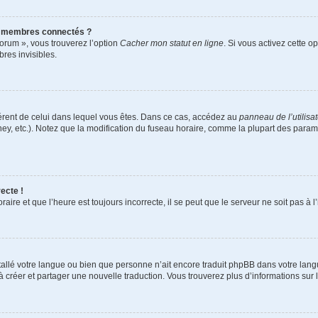
s membres connectés ?
forum », vous trouverez l’option
Cacher mon statut en ligne
. Si vous activez cette o
es invisibles.
ifférent de celui dans lequel vous êtes. Dans ce cas, accédez au
panneau de l’utilisa
ney, etc.). Notez que la modification du fuseau horaire, comme la plupart des para
ecte !
aire et que l’heure est toujours incorrecte, il se peut que le serveur ne soit pas à
installé votre langue ou bien que personne n’ait encore traduit phpBB dans votre l
s à créer et partager une nouvelle traduction. Vous trouverez plus d’informations sur l