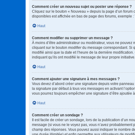
Comment créer un nouveau sujet ou poster une réponse ?
Cliquez sur le bouton « Nouveau » depuis la page d’un forum ou
disponibles est affichée en bas de page des forums, exemple 
Haut
Comment modifier ou supprimer un message ?
À moins d’être administrateur ou modérateur, vous ne pouvez 
cliquant sur le bouton
modifier
du message correspondant. Si que
modifié ainsi que la date et l’heure de la dernière modificatio
indiquant qu’ils ont modifié le message de leur propre initiat
Haut
Comment ajouter une signature à mes messages ?
Vous devez d’abord créer une signature depuis votre panneau d
la signature par défaut à tous vos messages en activant l’option
vous pourrez toujours empêcher une signature d’être ajoutée
Haut
Comment créer un sondage ?
Il est facile de créer un sondage, lors de la publication d’un n
message (si vous ne le voyez pas, vous n’avez probablement pas
champ des réponses. Vous pouvez aussi indiquer le nombre de rép
une durée illimitée) et enfin permettre aux utilisateurs de modifi