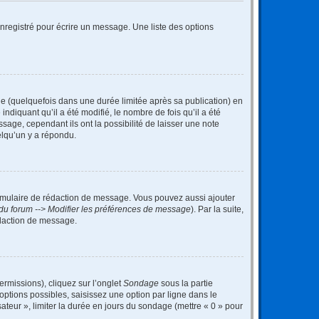
nregistré pour écrire un message. Une liste des options
 (quelquefois dans une durée limitée après sa publication) en
iquant qu’il a été modifié, le nombre de fois qu’il a été
sage, cependant ils ont la possibilité de laisser une note
elqu’un y a répondu.
rmulaire de rédaction de message. Vous pouvez aussi ajouter
du forum --> Modifier les préférences de message
). Par la suite,
daction de message.
ermissions), cliquez sur l’onglet
Sondage
sous la partie
ptions possibles, saisissez une option par ligne dans le
ateur », limiter la durée en jours du sondage (mettre « 0 » pour