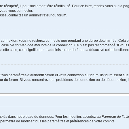
 récupéré, il peut facilement être réinitialisé. Pour ce faire, rendez vous sur la p
uveau vous connecter.
passe, contactez un administrateur du forum.
e connexion, vous ne resterez connecté que pendant une durée déterminée. Cela em
la case
Se souvenir de moi
lors de la connexion. Ce n’est pas recommandé si vous u
s cette case, cela signifie qu’un administrateur du forum a désactivé cette fonctionna
os paramètres d’authentification et votre connexion au forum. Ils fournissent aussi
teur du forum. Si vous rencontrez des problèmes de connexion ou de déconnexion, l
ockés dans notre base de données. Pour les modifier, accédez au
Panneau de l’util
 permettra de modifier tous les paramètres et préférences de votre compte.