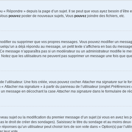
 « Répondre » depuis la page d’un sujet. Il se peut que vous ayez besoin d’être e
: Vous
pouvez
poster de nouveaux sujets, Vous
pouvez
joindre des fichiers, etc.
modifier ou supprimer que vos propres messages. Vous pouvez modifier un message
lqu’un a déjà répondu au message, un petit texte s’affichera en bas du message ind
n. Ce message n’apparaîtra pas si un modérateur ou un administrateur modifie le mes
ive. Notez que les utilisateurs ne peuvent pas supprimer un message une fois que qu
e l’utilisateur. Une fois créée, vous pouvez cocher
Attacher ma signature
sur le fo
 « Attacher ma signature » à partir du panneau de l’utilisateur (onglet
Préférences 
 à un message en décochant la case
Attacher ma signature
dans le formulaire de ré
ouveau sujet ou la modification du premier message d’un sujet (si vous en avez les p
 le droit de créer des sondages). Saisissez le titre du sondage et au moins deux o
onses qu’un utilisateur peut choisir lors de son vote dans « Option(s) par l’utilis
er leur vote.