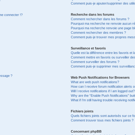
?
Comment puis-je ajouter/supprimer des utilis
Recherche dans les forums
e connecter !?
Comment rechercher dans les forums ?
Pourquoi ma recherche ne renvoie aucun ré
Pourquoi ma recherche renvoie une page bl
Comment rechercher des membres ?
Comment puis-je trouver mes propres mess
Surveillance et favoris
Quelle est la différence entre les favoris et l
Comment mettre en favoris ou surveiller des
Comment surveiller des forums ?
Comment puis-je supprimer mes surveillanc
message ?
Web Push Notifications for Browsers
What are web push notifications?
How can I receive forum notification alerts
Will I receive notifications if I am logged out?
Why are the “Enable Push Notifications” but
What if I’m still having trouble receiving notif
Fichiers joints
Quels fichiers joints sont autorisés sur ce f
Comment trouver tous mes fichiers joints ?
Concernant phpBB