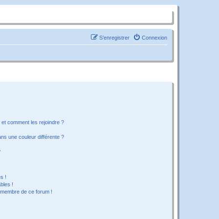
S’enregistrer
Connexion
s et comment les rejoindre ?
s une couleur différente ?
?
s !
bles !
n membre de ce forum !