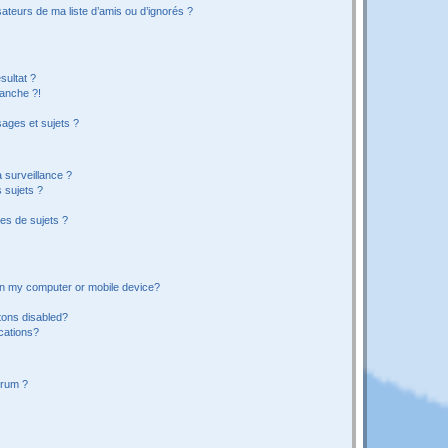
ateurs de ma liste d’amis ou d’ignorés ?
sultat ?
anche ?!
ages et sujets ?
a surveillance ?
 sujets ?
es de sujets ?
 on my computer or mobile device?
tons disabled?
ications?
orum ?