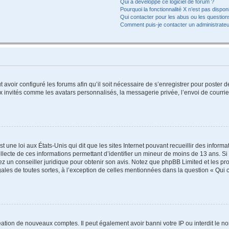
Qui a développé ce logiciel de forum ?
Pourquoi la fonctionnalité X n’est pas dispon
Qui contacter pour les abus ou les questio
Comment puis-je contacter un administrateu
t avoir configuré les forums afin qu’il soit nécessaire de s’enregistrer pour poster
x invités comme les avatars personnalisés, la messagerie privée, l’envoi de courri
t une loi aux États-Unis qui dit que les sites Internet pouvant recueillir des infor
ollecte de ces informations permettant d’identifier un mineur de moins de 13 ans. S
tez un conseiller juridique pour obtenir son avis. Notez que phpBB Limited et les pr
gales de toutes sortes, à l’exception de celles mentionnées dans la question « Qui
réation de nouveaux comptes. Il peut également avoir banni votre IP ou interdit le no