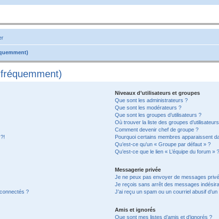
er
réquemment)
s fréquemment)
Niveaux d’utilisateurs et groupes
Que sont les administrateurs ?
Que sont les modérateurs ?
Que sont les groupes d’utilisateurs ?
Où trouver la liste des groupes d’utilisateur
Comment devenir chef de groupe ?
 ?!
Pourquoi certains membres apparaissent dan
Qu’est-ce qu’un « Groupe par défaut » ?
Qu’est-ce que le lien « L’équipe du forum » 
Messagerie privée
Je ne peux pas envoyer de messages privé
Je reçois sans arrêt des messages indésira
 connectés ?
J’ai reçu un spam ou un courriel abusif d’u
Amis et ignorés
Que sont mes listes d’amis et d’ignorés ?