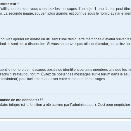
tilisateur ?
utilisateur lorsque vous consultez les messages d’un sujet. L’une d’elles peut êtr
rum. La seconde image, souvent plus grande, est connue sous le nom d’avatar et 
s pouvez ajouter un avatar en utilisant l’une des quatre méthodes d’avatar suivantes 
ont ils sont mis à disposition. Si vous ne pouvez pas utiliser d’avatar, contactez un
iquent le nombre de messages postés ou identifient certains membres tels que les 
ar l’administrateur du forum. Évitez de poster des messages sur le forum dans le seu
ministrateur) peut facilement abaisser votre compteur de messages.
mande de me connecter !?
re intégré (si la fonction a été activée par l’administrateur). Ceci pour empêcher l’u