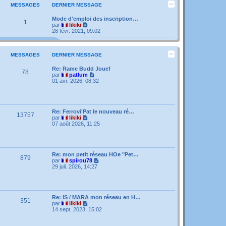
MESSAGES
DERNIER MESSAGE
Mode d'emploi des inscription…
1
V
par
likiki
o
28 févr. 2021, 09:02
i
r
l
e
MESSAGES
DERNIER MESSAGE
d
e
Re: Rame Budd Jouef
78
r
V
par
patlum
n
o
01 avr. 2026, 08:32
i
i
e
r
r
l
m
e
e
d
Re: Ferrovi'Pat le nouveau ré…
13757
s
e
V
par
likiki
s
r
o
07 août 2026, 11:25
a
n
i
g
i
r
e
e
l
r
e
m
d
Re: mon petit réseau HOe "Pet…
879
e
e
V
par
spirou78
s
r
o
29 juil. 2026, 14:27
s
n
i
a
i
r
g
e
l
e
r
e
m
d
Re: IS / MARA mon réseau en H…
351
e
e
V
par
likiki
s
r
o
14 sept. 2023, 15:02
s
n
i
a
i
r
g