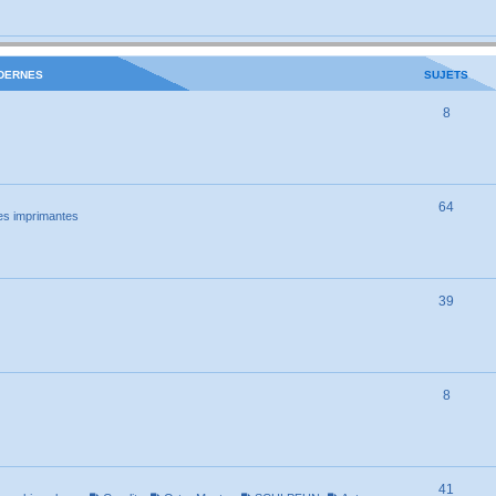
ODERNES
SUJETS
8
64
es imprimantes
39
8
41