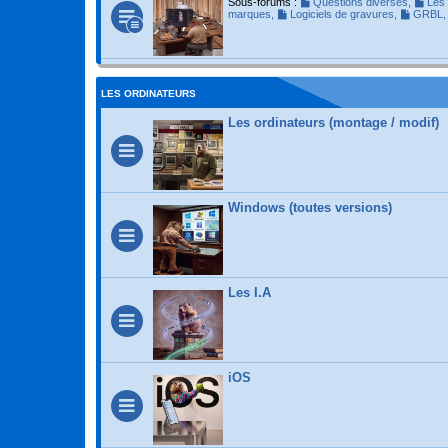
Sous-forums :
Questions diverses
,
Les 
marques
,
Logiciels de gravures
,
GRBL
LES ORDINATEURS
Les ordinateurs (montage / modif)
Windows (toutes versions)
Les I.A
iOS