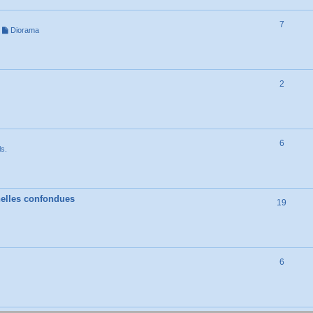
7
,
Diorama
2
6
ls.
chelles confondues
19
6