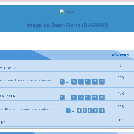
image de Jean-Pierre (DAIJIPAI)
RÉPONSES
1
rs
»
Les I.A
500
la gravure laser et autres techniques
1
17
18
19
20
21
…
478
s
»
Les I.A
1
16
17
18
19
20
…
228
ain H0
»
Les réseaux des membres.
1
6
7
8
9
10
…
14
n H0