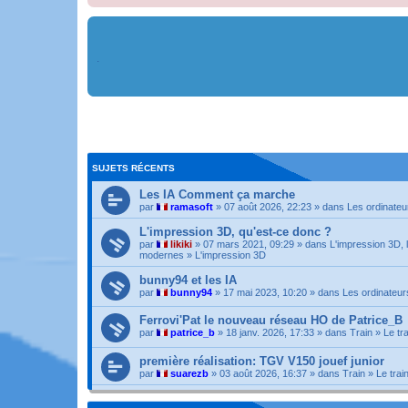
.
SUJETS RÉCENTS
Les IA Comment ça marche
par
ramasoft
» 07 août 2026, 22:23 » dans
Les ordinateu
L'impression 3D, qu'est-ce donc ?
par
likiki
» 07 mars 2021, 09:29 » dans
L'impression 3D, 
modernes
»
L'impression 3D
bunny94 et les IA
par
bunny94
» 17 mai 2023, 10:20 » dans
Les ordinateur
Ferrovi'Pat le nouveau réseau HO de Patrice_B
par
patrice_b
» 18 janv. 2026, 17:33 » dans
Train
»
Le tr
première réalisation: TGV V150 jouef junior
par
suarezb
» 03 août 2026, 16:37 » dans
Train
»
Le trai