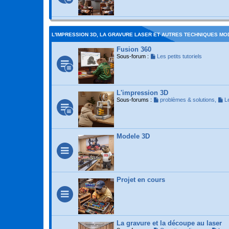
L'IMPRESSION 3D, LA GRAVURE LASER ET AUTRES TECHNIQUES M
Fusion 360
Sous-forum :
Les petits tutoriels
L'impression 3D
Sous-forums :
problèmes & solutions
,
L
Modele 3D
Projet en cours
La gravure et la découpe au laser