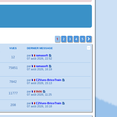
1
2
3
4
5
Suivante
VUES
DERNIER MESSAGE
par
ramasoft
12
07 août 2026, 22:52
par
ramasoft
75851
07 août 2026, 16:19
par
C2Vues-BricoTrain
7842
07 août 2026, 15:13
par
likiki
11777
07 août 2026, 11:25
par
C2Vues-BricoTrain
208
07 août 2026, 10:18