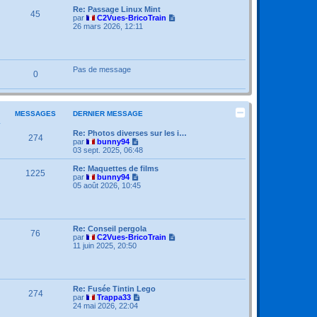
m
Re: Passage Linux Mint
45
e
V
par
C2Vues-BricoTrain
s
o
26 mars 2026, 12:11
s
i
a
r
g
l
e
e
d
Pas de message
0
e
r
n
i
e
MESSAGES
DERNIER MESSAGE
r
m
Re: Photos diverses sur les i…
e
274
V
par
bunny94
s
o
03 sept. 2025, 06:48
s
i
a
r
Re: Maquettes de films
g
1225
l
V
par
bunny94
e
e
o
05 août 2026, 10:45
d
i
e
r
r
l
n
e
i
d
Re: Conseil pergola
76
e
e
V
par
C2Vues-BricoTrain
r
r
o
11 juin 2025, 20:50
m
n
i
e
i
r
s
e
l
s
r
e
a
m
d
Re: Fusée Tintin Lego
274
g
e
e
V
par
Trappa33
e
s
r
o
24 mai 2026, 22:04
s
n
i