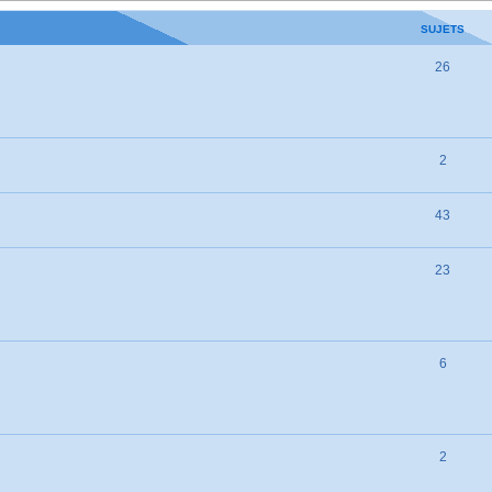
SUJETS
26
2
43
23
6
2