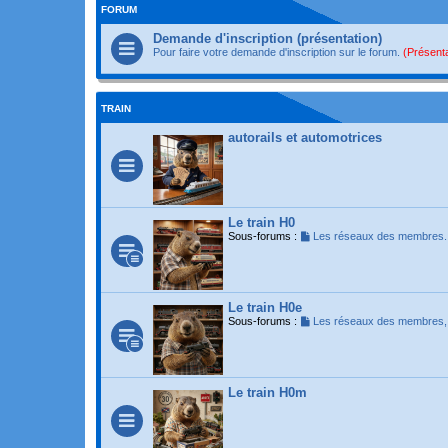
FORUM
Demande d'inscription (présentation)
Pour faire votre demande d'inscription sur le forum.
(Présenta
TRAIN
autorails et automotrices
Le train H0
Sous-forums :
Les réseaux des membres.
Le train H0e
Sous-forums :
Les réseaux des membres
Le train H0m