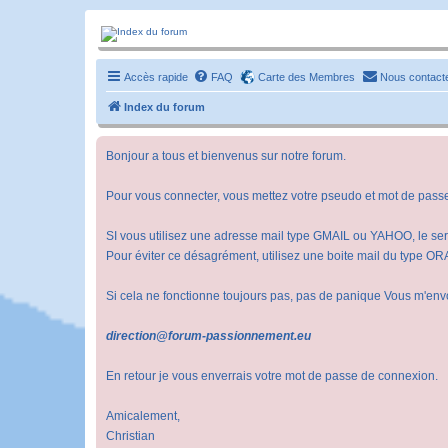
Forum-passionnement
Le forum des passionnés de trains miniature, de petites autos etc etc
Accès rapide
FAQ
Carte des Membres
Nous contact
Index du forum
Bonjour a tous et bienvenus sur notre forum.
Pour vous connecter, vous mettez votre pseudo et mot de pass
SI vous utilisez une adresse mail type GMAIL ou YAHOO, le ser
Pour éviter ce désagrément, utilisez une boite mail du typ
Si cela ne fonctionne toujours pas, pas de panique Vous m'env
direction@forum-passionnement.eu
En retour je vous enverrais votre mot de passe de connexion.
Amicalement,
Christian