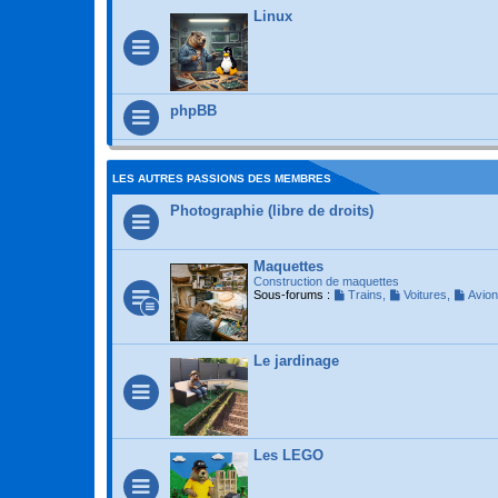
Linux
phpBB
LES AUTRES PASSIONS DES MEMBRES
Photographie (libre de droits)
Maquettes
Construction de maquettes
Sous-forums :
Trains
,
Voitures
,
Avio
Le jardinage
Les LEGO