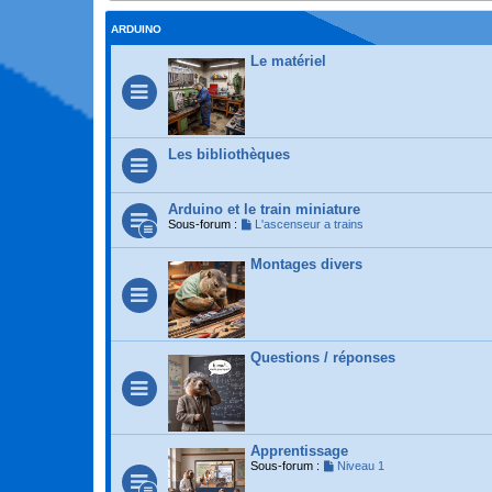
ARDUINO
Le matériel
Les bibliothèques
Arduino et le train miniature
Sous-forum :
L'ascenseur a trains
Montages divers
Questions / réponses
Apprentissage
Sous-forum :
Niveau 1