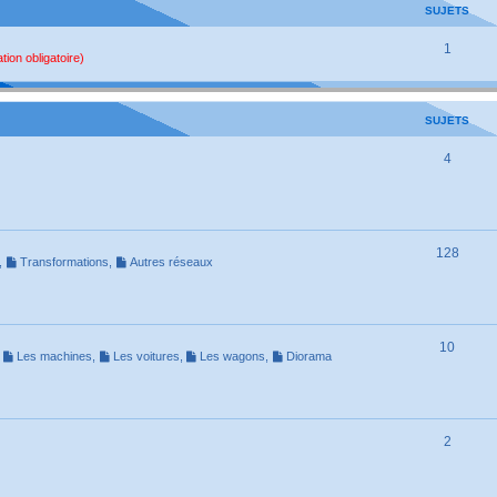
SUJETS
1
tion obligatoire)
SUJETS
4
128
,
Transformations
,
Autres réseaux
10
,
Les machines
,
Les voitures
,
Les wagons
,
Diorama
2