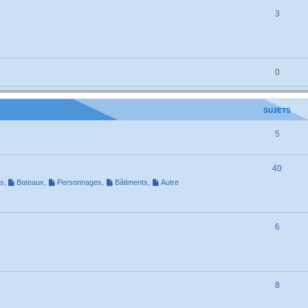
3
0
SUJETS
5
40
ns
,
Bateaux
,
Personnages
,
Bâtiments
,
Autre
6
8