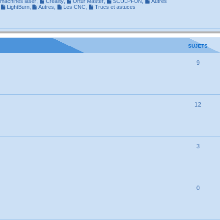
machines laser
,
Creality
,
Ortur Master
,
SCULPFUN
,
Autres
,
LightBurn
,
Autres
,
Les CNC
,
Trucs et astuces
SUJETS
9
12
3
0