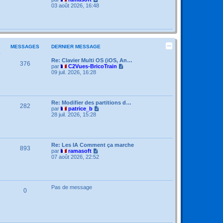
s
r
o
03 août 2026, 16:48
s
n
i
a
i
r
g
e
l
e
r
e
m
d
e
e
s
MESSAGES
DERNIER MESSAGE
r
s
n
a
i
Re: Clavier Multi OS (iOS, An…
376
g
e
V
par
C2Vues-BricoTrain
e
r
o
09 juil. 2026, 16:28
m
i
e
r
s
l
s
e
a
d
Re: Modifier des partitions d…
282
g
e
V
par
patrice_b
e
r
o
28 juil. 2026, 15:28
n
i
i
r
e
l
r
e
m
d
Re: Les IA Comment ça marche
893
e
e
V
par
ramasoft
s
r
o
07 août 2026, 22:52
s
n
i
a
i
r
g
e
l
e
r
e
m
d
Pas de message
0
e
e
s
r
s
n
a
i
g
e
e
r