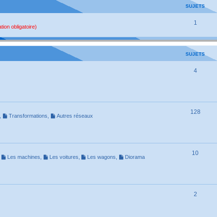
SUJETS
1
tion obligatoire)
SUJETS
4
128
,
Transformations
,
Autres réseaux
10
,
Les machines
,
Les voitures
,
Les wagons
,
Diorama
2