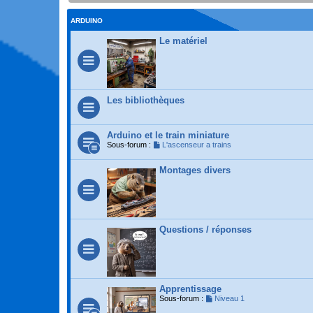
ARDUINO
Le matériel
Les bibliothèques
Arduino et le train miniature
Sous-forum :
L'ascenseur a trains
Montages divers
Questions / réponses
Apprentissage
Sous-forum :
Niveau 1