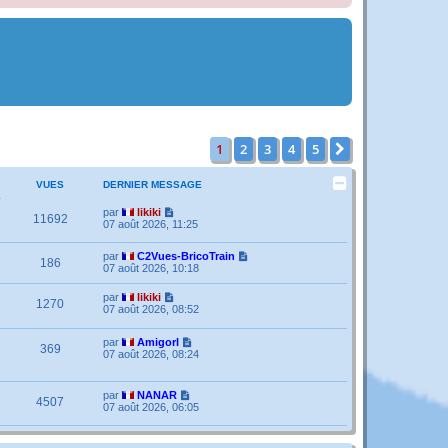
1
2
3
4
5
Suivante
VUES
DERNIER MESSAGE
par
likiki
11692
07 août 2026, 11:25
par
C2Vues-BricoTrain
186
07 août 2026, 10:18
par
likiki
1270
07 août 2026, 08:52
par
Amigorl
369
07 août 2026, 08:24
par
NANAR
4507
07 août 2026, 06:05