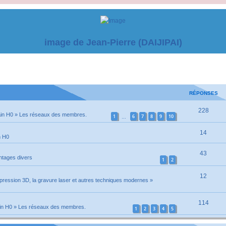
image de Jean-Pierre (DAIJIPAI)
RÉPONSES
228
ain H0
»
Les réseaux des membres.
1
6
7
8
9
10
…
14
n H0
43
tages divers
1
2
12
pression 3D, la gravure laser et autres techniques modernes
»
114
in H0
»
Les réseaux des membres.
1
2
3
4
5