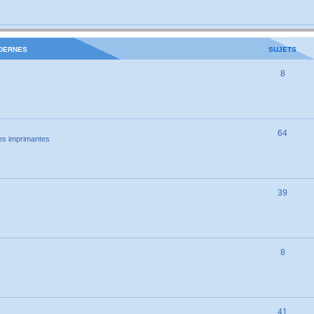
ODERNES
SUJETS
8
64
es imprimantes
39
8
41