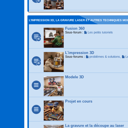
L'IMPRESSION 3D, LA GRAVURE LASER ET AUTRES TECHNIQUES M
Fusion 360
Sous-forum :
Les petits tutoriels
L'impression 3D
Sous-forums :
problèmes & solutions
,
L
Modele 3D
Projet en cours
La gravure et la découpe au laser