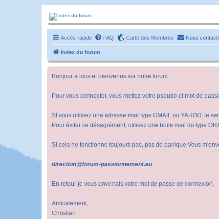
Forum-passionnement
Le forum des passionnés de trains miniature, de petites autos etc etc
Accès rapide
FAQ
Carte des Membres
Nous contact
Index du forum
Bonjour a tous et bienvenus sur notre forum.
Pour vous connecter, vous mettez votre pseudo et mot de pass
SI vous utilisez une adresse mail type GMAIL ou YAHOO, le ser
Pour éviter ce désagrément, utilisez une boite mail du typ
Si cela ne fonctionne toujours pas, pas de panique Vous m'env
direction@forum-passionnement.eu
En retour je vous enverrais votre mot de passe de connexion.
Amicalement,
Christian