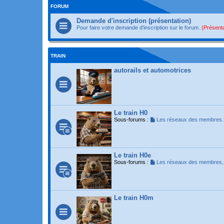
FORUM
Demande d'inscription (présentation)
Pour faire votre demande d'inscription sur le forum.
(Présenta
TRAIN
autorails et automotrices
Le train H0
Sous-forums :
Les réseaux des membres.
Le train H0e
Sous-forums :
Les réseaux des membres
Le train H0m