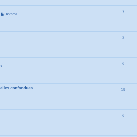
7
,
Diorama
2
6
ls.
chelles confondues
19
6