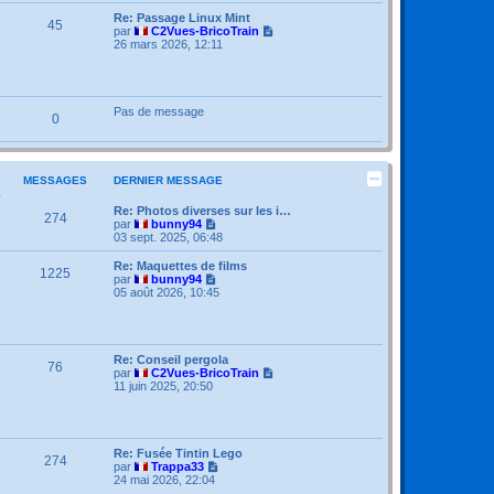
e
r
m
Re: Passage Linux Mint
45
e
V
par
C2Vues-BricoTrain
s
o
26 mars 2026, 12:11
s
i
a
r
g
l
e
e
d
Pas de message
0
e
r
n
i
e
MESSAGES
DERNIER MESSAGE
r
m
Re: Photos diverses sur les i…
e
274
V
par
bunny94
s
o
03 sept. 2025, 06:48
s
i
a
r
Re: Maquettes de films
g
1225
l
V
par
bunny94
e
e
o
05 août 2026, 10:45
d
i
e
r
r
l
n
e
i
d
Re: Conseil pergola
76
e
e
V
par
C2Vues-BricoTrain
r
r
o
11 juin 2025, 20:50
m
n
i
e
i
r
s
e
l
s
r
e
a
m
d
Re: Fusée Tintin Lego
274
g
e
e
V
par
Trappa33
e
s
r
o
24 mai 2026, 22:04
s
n
i