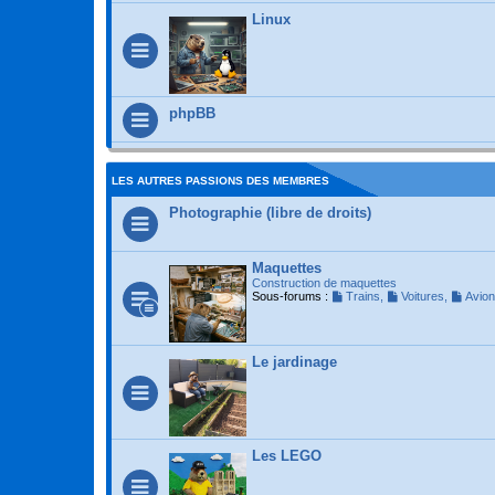
Linux
phpBB
LES AUTRES PASSIONS DES MEMBRES
Photographie (libre de droits)
Maquettes
Construction de maquettes
Sous-forums :
Trains
,
Voitures
,
Avio
Le jardinage
Les LEGO