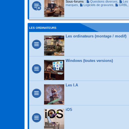
Sous-forums :
Questions diverses
,
Les 
marques
,
Logiciels de gravures
,
GRBL
LES ORDINATEURS
Les ordinateurs (montage / modif)
Windows (toutes versions)
Les I.A
iOS