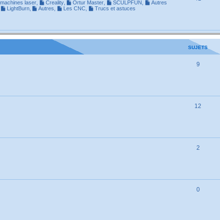
machines laser
,
Creality
,
Ortur Master
,
SCULPFUN
,
Autres
,
LightBurn
,
Autres
,
Les CNC
,
Trucs et astuces
SUJETS
9
12
2
0