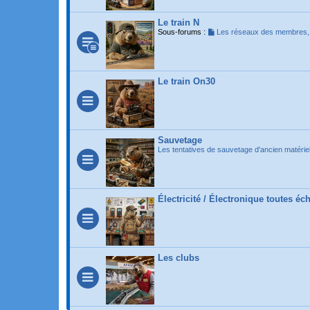
Le train N
Sous-forums :
Les réseaux des membres
Le train On30
Sauvetage
Les tentatives de sauvetage d'ancien matérie
Électricité / Électronique toutes é
Les clubs