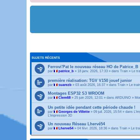
.
SUJETS RÉCENTS
Ferrovi'Pat le nouveau réseau HO de Patrice_B
par
patrice_b
» 18 janv. 2026, 17:33 » dans
Train
»
Le tr
première réalisation: TGV V150 jouef junior
par
suarezb
» 03 août 2026, 16:37 » dans
Train
»
Le trai
Montages ESP32 S3 WROOM
par
Clem68
» 25 juin 2026, 12:01 » dans
ARDUINO
»
Mon
Un petite idée pendant cette période chaude !
par
Georges de Villette
» 09 juil. 2026, 15:54 » dans
L'im
L'impression 3D
Un nouveau Réseau Lhervé54
par
Lherve54
» 04 févr. 2026, 18:36 » dans
Train
»
Le tra