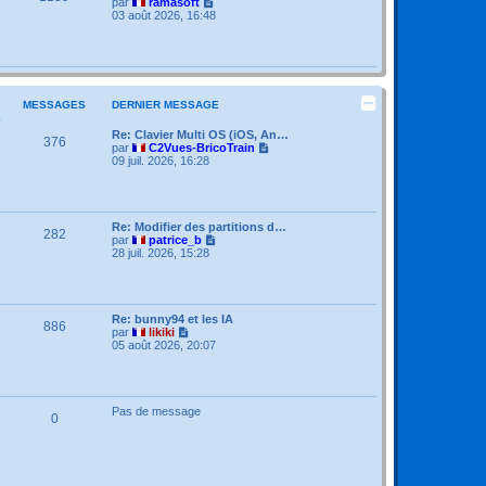
e
V
par
ramasoft
s
r
o
03 août 2026, 16:48
s
n
i
a
i
r
g
e
l
e
r
e
m
d
e
e
s
MESSAGES
DERNIER MESSAGE
r
s
n
a
i
Re: Clavier Multi OS (iOS, An…
376
g
e
V
par
C2Vues-BricoTrain
e
r
o
09 juil. 2026, 16:28
m
i
e
r
s
l
s
e
a
d
Re: Modifier des partitions d…
282
g
e
V
par
patrice_b
e
r
o
28 juil. 2026, 15:28
n
i
i
r
e
l
r
e
m
d
Re: bunny94 et les IA
886
e
e
V
par
likiki
s
r
o
05 août 2026, 20:07
s
n
i
a
i
r
g
e
l
e
r
e
m
d
Pas de message
0
e
e
s
r
s
n
a
i
g
e