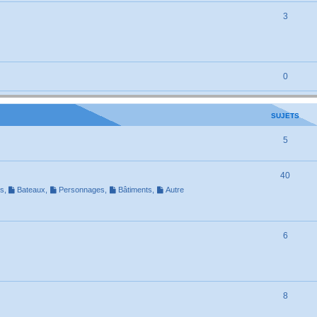
3
0
SUJETS
5
40
ns
,
Bateaux
,
Personnages
,
Bâtiments
,
Autre
6
8