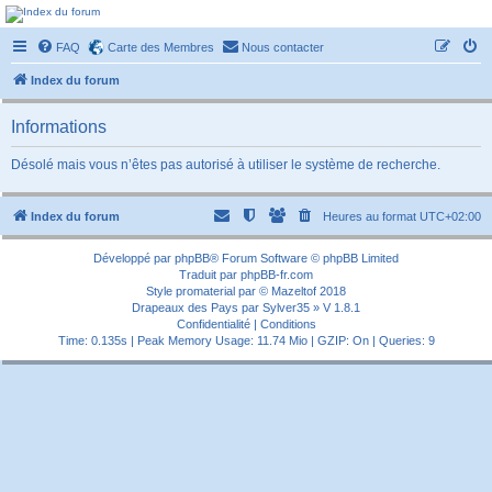
Forum-passionnement
FAQ
Carte des Membres
Nous contacter
Le forum des passionnés de trains miniature, de petites autos etc etc
Index du forum
Informations
Désolé mais vous n’êtes pas autorisé à utiliser le système de recherche.
Index du forum
Heures au format
UTC+02:00
Développé par
phpBB
® Forum Software © phpBB Limited
Traduit par
phpBB-fr.com
Style
promaterial
par ©
Mazeltof
2018
Drapeaux des Pays par Sylver35
» V 1.8.1
Confidentialité
|
Conditions
Time: 0.135s
| Peak Memory Usage: 11.74 Mio | GZIP: On |
Queries: 9