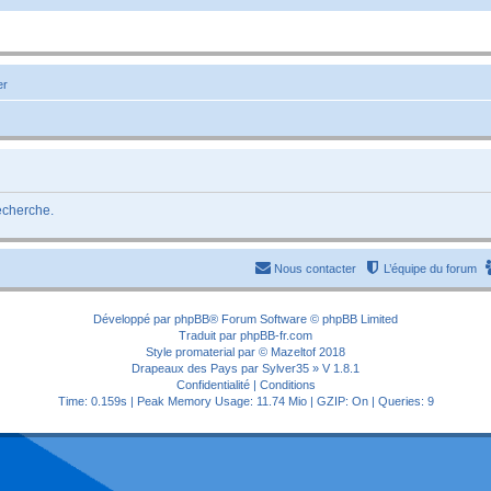
er
recherche.
Nous contacter
L’équipe du forum
Développé par
phpBB
® Forum Software © phpBB Limited
Traduit par
phpBB-fr.com
Style
promaterial
par ©
Mazeltof
2018
Drapeaux des Pays par Sylver35
» V 1.8.1
Confidentialité
|
Conditions
Time: 0.159s
| Peak Memory Usage: 11.74 Mio | GZIP: On |
Queries: 9