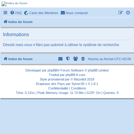
Forum-passionnement
FAQ
Carte des Membres
Nous contacter
Le forum des passionnés de trains miniature, de petites autos etc etc
Index du forum
Informations
Désolé mais vous n’êtes pas autorisé à utiliser le système de recherche.
Index du forum
Heures au format
UTC+02:00
Développé par
phpBB
® Forum Software © phpBB Limited
Traduit par
phpBB-fr.com
Style
promaterial
par ©
Mazeltof
2018
Drapeaux des Pays par Sylver35
» V 1.8.1
Confidentialité
|
Conditions
Time: 0.141s
| Peak Memory Usage: 11.74 Mio | GZIP: On |
Queries: 9