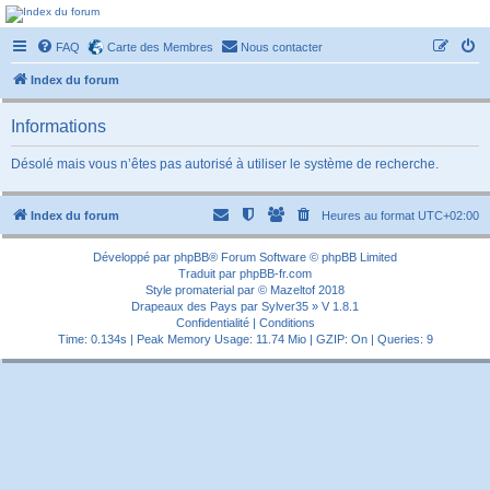
Forum-passionnement
FAQ
Carte des Membres
Nous contacter
Le forum des passionnés de trains miniature, de petites autos etc etc
Index du forum
Informations
Désolé mais vous n’êtes pas autorisé à utiliser le système de recherche.
Index du forum
Heures au format
UTC+02:00
Développé par
phpBB
® Forum Software © phpBB Limited
Traduit par
phpBB-fr.com
Style
promaterial
par ©
Mazeltof
2018
Drapeaux des Pays par Sylver35
» V 1.8.1
Confidentialité
|
Conditions
Time: 0.134s
| Peak Memory Usage: 11.74 Mio | GZIP: On |
Queries: 9