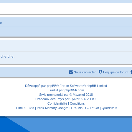
er
recherche.
Nous contacter
L’équipe du forum
Développé par
phpBB
® Forum Software © phpBB Limited
Traduit par
phpBB-fr.com
Style
promaterial
par ©
Mazeltof
2018
Drapeaux des Pays par Sylver35
» V 1.8.1
Confidentialité
|
Conditions
Time: 0.133s
| Peak Memory Usage: 11.74 Mio | GZIP: On |
Queries: 9