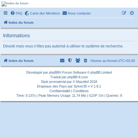
Forum-passionnement
FAQ
Carte des Membres
Nous contacter
Le forum des passionnés de trains miniature, de petites autos etc etc
Index du forum
Informations
Désolé mais vous n’êtes pas autorisé à utiliser le système de recherche.
Index du forum
Heures au format
UTC+02:00
Développé par
phpBB
® Forum Software © phpBB Limited
Traduit par
phpBB-fr.com
Style
promaterial
par ©
Mazeltof
2018
Drapeaux des Pays par Sylver35
» V 1.8.1
Confidentialité
|
Conditions
Time: 0.137s
| Peak Memory Usage: 11.74 Mio | GZIP: On |
Queries: 9