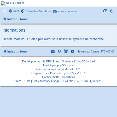
Forum-passionnement
FAQ
Carte des Membres
Nous contacter
Le forum des passionnés de trains miniature, de petites autos etc etc
Index du forum
Informations
Désolé mais vous n’êtes pas autorisé à utiliser le système de recherche.
Index du forum
Heures au format
UTC+02:00
Développé par
phpBB
® Forum Software © phpBB Limited
Traduit par
phpBB-fr.com
Style
promaterial
par ©
Mazeltof
2018
Drapeaux des Pays par Sylver35
» V 1.8.1
Confidentialité
|
Conditions
Time: 0.139s
| Peak Memory Usage: 11.74 Mio | GZIP: On |
Queries: 9