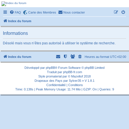
Forum-passionnement
FAQ
Carte des Membres
Nous contacter
Le forum des passionnés de trains miniature, de petites autos etc etc
Index du forum
Informations
Désolé mais vous n’êtes pas autorisé à utiliser le système de recherche.
Index du forum
Heures au format
UTC+02:00
Développé par
phpBB
® Forum Software © phpBB Limited
Traduit par
phpBB-fr.com
Style
promaterial
par ©
Mazeltof
2018
Drapeaux des Pays par Sylver35
» V 1.8.1
Confidentialité
|
Conditions
Time: 0.138s
| Peak Memory Usage: 11.74 Mio | GZIP: On |
Queries: 9