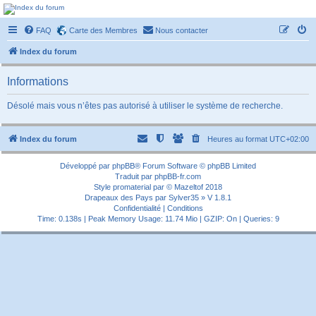
Forum-passionnement
FAQ
Carte des Membres
Nous contacter
Le forum des passionnés de trains miniature, de petites autos etc etc
Index du forum
Informations
Désolé mais vous n’êtes pas autorisé à utiliser le système de recherche.
Index du forum
Heures au format
UTC+02:00
Développé par
phpBB
® Forum Software © phpBB Limited
Traduit par
phpBB-fr.com
Style
promaterial
par ©
Mazeltof
2018
Drapeaux des Pays par Sylver35
» V 1.8.1
Confidentialité
|
Conditions
Time: 0.138s
| Peak Memory Usage: 11.74 Mio | GZIP: On |
Queries: 9