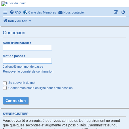
Forum-passionnement
FAQ
Carte des Membres
Nous contacter
Le forum des passionnés de trains miniature, de petites autos etc etc
Index du forum
Connexion
Nom d’utilisateur :
Mot de passe :
J’ai oublié mon mot de passe
Renvoyer le courriel de confirmation
Se souvenir de moi
Cacher mon statut en ligne pour cette session
S’ENREGISTRER
Vous devez être enregistré pour vous connecter. L’enregistrement ne prend
que quelques secondes et augmente vos possibilités. L’administrateur du