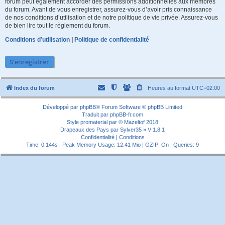
forum peut également accorder des permissions additionnelles aux membres
du forum. Avant de vous enregistrer, assurez-vous d’avoir pris connaissance
de nos conditions d’utilisation et de notre politique de vie privée. Assurez-vous
de bien lire tout le règlement du forum.
Conditions d’utilisation
|
Politique de confidentialité
S’enregistrer
Index du forum
Heures au format
UTC+02:00
Développé par
phpBB
® Forum Software © phpBB Limited
Traduit par
phpBB-fr.com
Style
promaterial
par ©
Mazeltof
2018
Drapeaux des Pays par Sylver35
» V 1.8.1
Confidentialité
|
Conditions
Time: 0.144s
| Peak Memory Usage: 12.41 Mio | GZIP: On |
Queries: 9