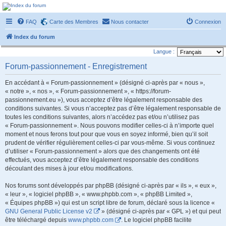
Forum-passionnement
FAQ
Carte des Membres
Nous contacter
Connexion
Le forum des passionnés de trains miniature, de petites autos etc etc
Index du forum
Langue :
Forum-passionnement - Enregistrement
En accédant à « Forum-passionnement » (désigné ci-après par « nous »,
« notre », « nos », « Forum-passionnement », « https://forum-
passionnement.eu »), vous acceptez d’être légalement responsable des
conditions suivantes. Si vous n’acceptez pas d’être légalement responsable de
toutes les conditions suivantes, alors n’accédez pas et/ou n’utilisez pas
« Forum-passionnement ». Nous pouvons modifier celles-ci à n’importe quel
moment et nous ferons tout pour que vous en soyez informé, bien qu’il soit
prudent de vérifier régulièrement celles-ci par vous-même. Si vous continuez
d’utiliser « Forum-passionnement » alors que des changements ont été
effectués, vous acceptez d’être légalement responsable des conditions
découlant des mises à jour et/ou modifications.
Nos forums sont développés par phpBB (désigné ci-après par « ils », « eux »,
« leur », « logiciel phpBB », « www.phpbb.com », « phpBB Limited »,
« Équipes phpBB ») qui est un script libre de forum, déclaré sous la licence «
GNU General Public License v2
» (désigné ci-après par « GPL ») et qui peut
être téléchargé depuis
www.phpbb.com
. Le logiciel phpBB facilite