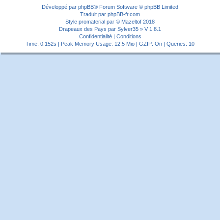
Développé par
phpBB
® Forum Software © phpBB Limited
Traduit par
phpBB-fr.com
Style
promaterial
par ©
Mazeltof
2018
Drapeaux des Pays par Sylver35
» V 1.8.1
Confidentialité
|
Conditions
Time: 0.152s
| Peak Memory Usage: 12.5 Mio | GZIP: On |
Queries: 10