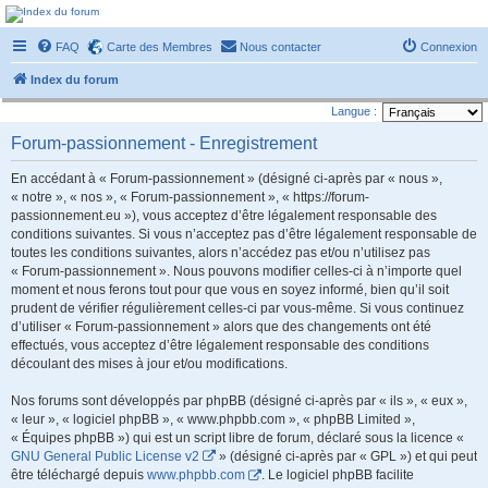
Forum-passionnement
FAQ
Carte des Membres
Nous contacter
Connexion
Le forum des passionnés de trains miniature, de petites autos etc etc
Index du forum
Langue :
Forum-passionnement - Enregistrement
En accédant à « Forum-passionnement » (désigné ci-après par « nous »,
« notre », « nos », « Forum-passionnement », « https://forum-
passionnement.eu »), vous acceptez d’être légalement responsable des
conditions suivantes. Si vous n’acceptez pas d’être légalement responsable de
toutes les conditions suivantes, alors n’accédez pas et/ou n’utilisez pas
« Forum-passionnement ». Nous pouvons modifier celles-ci à n’importe quel
moment et nous ferons tout pour que vous en soyez informé, bien qu’il soit
prudent de vérifier régulièrement celles-ci par vous-même. Si vous continuez
d’utiliser « Forum-passionnement » alors que des changements ont été
effectués, vous acceptez d’être légalement responsable des conditions
découlant des mises à jour et/ou modifications.
Nos forums sont développés par phpBB (désigné ci-après par « ils », « eux »,
« leur », « logiciel phpBB », « www.phpbb.com », « phpBB Limited »,
« Équipes phpBB ») qui est un script libre de forum, déclaré sous la licence «
GNU General Public License v2
» (désigné ci-après par « GPL ») et qui peut
être téléchargé depuis
www.phpbb.com
. Le logiciel phpBB facilite