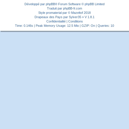
Développé par
phpBB
® Forum Software © phpBB Limited
Traduit par
phpBB-fr.com
Style
promaterial
par ©
Mazeltof
2018
Drapeaux des Pays par Sylver35
» V 1.8.1
Confidentialité
|
Conditions
Time: 0.146s
| Peak Memory Usage: 12.5 Mio | GZIP: On |
Queries: 10