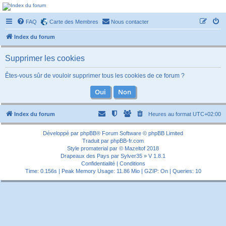
Forum-passionnement
FAQ
Carte des Membres
Nous contacter
Le forum des passionnés de trains miniature, de petites autos etc etc
Index du forum
Supprimer les cookies
Êtes-vous sûr de vouloir supprimer tous les cookies de ce forum ?
Index du forum
Heures au format
UTC+02:00
Développé par
phpBB
® Forum Software © phpBB Limited
Traduit par
phpBB-fr.com
Style
promaterial
par ©
Mazeltof
2018
Drapeaux des Pays par Sylver35
» V 1.8.1
Confidentialité
|
Conditions
Time: 0.156s
| Peak Memory Usage: 11.86 Mio | GZIP: On |
Queries: 10