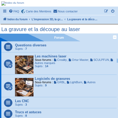
Forum-passionnement
FAQ
Carte des Membres
Nous contacter
Le forum des passionnés de trains miniature, de petites autos etc etc
Index du forum
L'impression 3D, la gravure laser et autres techniques modernes
La gravure et la découpe au laser
La gravure et la découpe au laser
Forum
Questions diverses
Sujets :
7
Les machines laser
Sous-forums :
Creality
,
Ortur Master
,
SCULPFUN
,
Autres marques
Sujets :
14
Logiciels de gravures
Sous-forums :
GRBL
,
LightBurn
,
Autres
Sujets :
9
Les CNC
Sujets :
3
Trucs et astuces
Sujets :
8