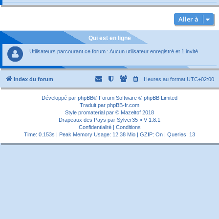
Aller à
Qui est en ligne
Utilisateurs parcourant ce forum : Aucun utilisateur enregistré et 1 invité
Index du forum
Heures au format
UTC+02:00
Développé par
phpBB
® Forum Software © phpBB Limited
Traduit par
phpBB-fr.com
Style
promaterial
par ©
Mazeltof
2018
Drapeaux des Pays par Sylver35
» V 1.8.1
Confidentialité
|
Conditions
Time: 0.153s
| Peak Memory Usage: 12.38 Mio | GZIP: On |
Queries: 13