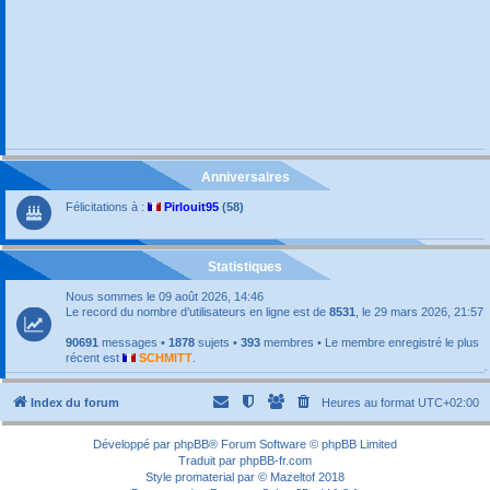
Anniversaires
Félicitations à :
Pirlouit95
(58)
Statistiques
Nous sommes le 09 août 2026, 14:46
Le record du nombre d’utilisateurs en ligne est de
8531
, le 29 mars 2026, 21:57
90691
messages •
1878
sujets •
393
membres • Le membre enregistré le plus
récent est
SCHMITT
.
Index du forum
Heures au format
UTC+02:00
Développé par
phpBB
® Forum Software © phpBB Limited
Traduit par
phpBB-fr.com
Style
promaterial
par ©
Mazeltof
2018