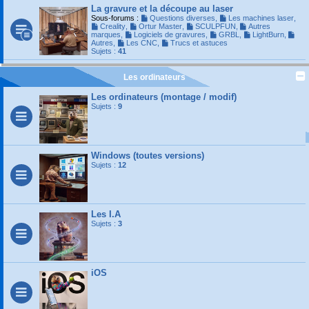
La gravure et la découpe au laser
Sous-forums :
Questions diverses
,
Les machines laser
,
Creality
,
Ortur Master
,
SCULPFUN
,
Autres
marques
,
Logiciels de gravures
,
GRBL
,
LightBurn
,
Autres
,
Les CNC
,
Trucs et astuces
Sujets :
41
Les ordinateurs
Les ordinateurs (montage / modif)
Sujets :
9
Windows (toutes versions)
Sujets :
12
Les I.A
Sujets :
3
iOS