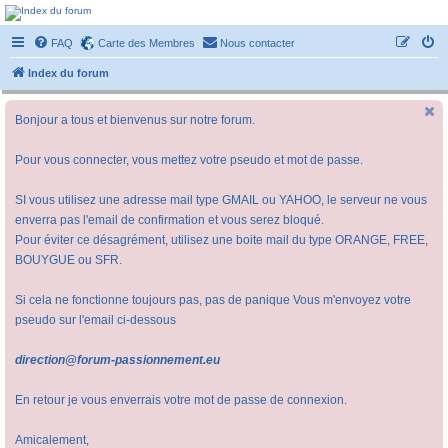
Forum-passionnement
FAQ
Carte des Membres
Nous contacter
Le forum des passionnés de trains miniature, de petites autos etc etc
Index du forum
Bonjour a tous et bienvenus sur notre forum.
Pour vous connecter, vous mettez votre pseudo et mot de passe.
SI vous utilisez une adresse mail type GMAIL ou YAHOO, le serveur ne vous
enverra pas l'email de confirmation et vous serez bloqué.
Pour éviter ce désagrément, utilisez une boite mail du type ORANGE, FREE,
BOUYGUE ou SFR.
Si cela ne fonctionne toujours pas, pas de panique Vous m'envoyez votre
pseudo sur l'email ci-dessous
direction@forum-passionnement.eu
En retour je vous enverrais votre mot de passe de connexion.
Amicalement,