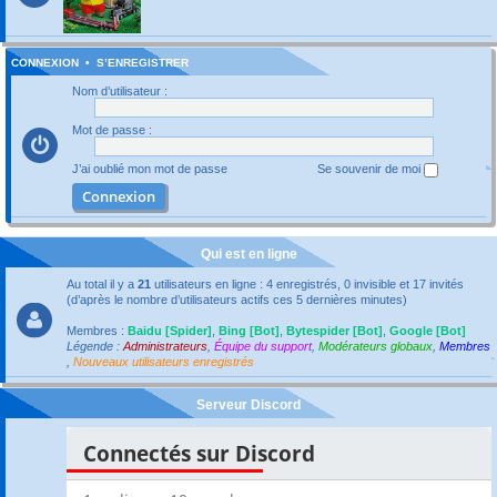
CONNEXION
•
S’ENREGISTRER
Nom d’utilisateur :
Mot de passe :
J’ai oublié mon mot de passe
Se souvenir de moi
Qui est en ligne
Au total il y a
21
utilisateurs en ligne : 4 enregistrés, 0 invisible et 17 invités
(d’après le nombre d’utilisateurs actifs ces 5 dernières minutes)
Membres :
Baidu [Spider]
,
Bing [Bot]
,
Bytespider [Bot]
,
Google [Bot]
Légende :
Administrateurs
,
Équipe du support
,
Modérateurs globaux
,
Membres
,
Nouveaux utilisateurs enregistrés
Serveur Discord