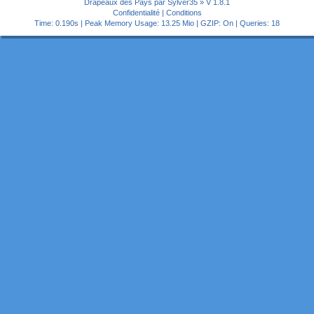
Drapeaux des Pays par Sylver35
» V 1.8.1
Confidentialité
|
Conditions
Time: 0.190s
| Peak Memory Usage: 13.25 Mio | GZIP: On |
Queries: 18