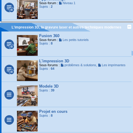
Sous-forum :
Niveau 1
Sujets :
2
L'impression 3D, la gravure laser et autres techniques modernes
Fusion 360
Sous-forum :
Les petits tutoriels
Sujets :
8
L'impression 3D
Sous-forums :
problèmes & solutions
,
Les imprimantes
Sujets :
64
Modele 3D
Sujets :
39
Projet en cours
Sujets :
8