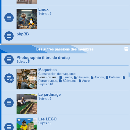
Linux
Sujets :
3
phpBB
Les autres passions des membres
Photographie (libre de droits)
Sujets :
5
Maquettes
Construction de maquettes
Sous-forums :
Trains
,
Voitures
,
Avions
,
Bateaux
,
Personnages
,
Bâtiments
,
Autre
Sujets :
40
Le jardinage
Sujets :
6
Les LEGO
Sujets :
8