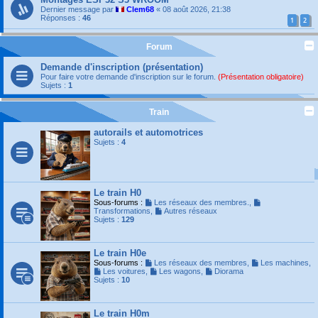
Dernier message par
Clem68
«
08 août 2026, 21:38
Réponses :
46
1
2
Forum
Demande d'inscription (présentation)
Pour faire votre demande d'inscription sur le forum.
(Présentation obligatoire)
Sujets :
1
Train
autorails et automotrices
Sujets :
4
Le train H0
Sous-forums :
Les réseaux des membres.
,
Transformations
,
Autres réseaux
Sujets :
129
Le train H0e
Sous-forums :
Les réseaux des membres
,
Les machines
,
Les voitures
,
Les wagons
,
Diorama
Sujets :
10
Le train H0m