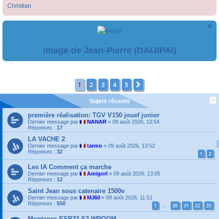
Christian
.
image de Jean-Pierre (DAIJIPAI)
1
2
3
4
5
Suivante
Sujets récents
première réalisation: TGV V150 jouef junior
Dernier message par
NANAR
«
09 août 2026, 13:54
Réponses :
17
LA VACHE 2
Dernier message par
tarmo
«
09 août 2026, 13:52
Réponses :
32
1
2
Les IA Comment ça marche
Dernier message par
Amigorl
«
09 août 2026, 13:05
Réponses :
12
Saint Jean sous catenaire 1500v
Dernier message par
MJ60
«
09 août 2026, 11:51
Réponses :
550
1
20
21
22
23
…
Montages ESP32 S3 WROOM